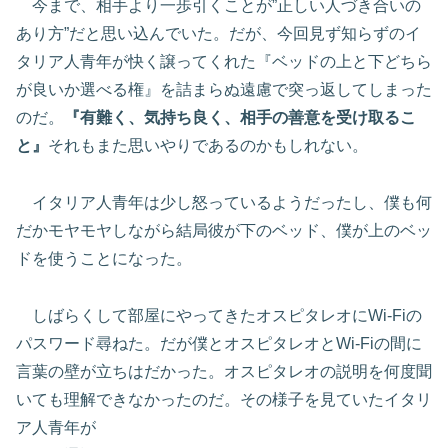
今まで、相手より一歩引くことが”正しい人づき合いの
あり方”だと思い込んでいた。だが、今回見ず知らずのイ
タリア人青年が快く譲ってくれた『ベッドの上と下どちら
が良いか選べる権』を詰まらぬ遠慮で突っ返してしまった
のだ。
『有難く、気持ち良く、相手の善意を受け取るこ
と』
それもまた思いやりであるのかもしれない。
イタリア人青年は少し怒っているようだったし、僕も何
だかモヤモヤしながら結局彼が下のベッド、僕が上のベッ
ドを使うことになった。
しばらくして部屋にやってきたオスピタレオにWi-Fiの
パスワード尋ねた。だが僕とオスピタレオとWi-Fiの間に
言葉の壁が立ちはだかった。オスピタレオの説明を何度聞
いても理解できなかったのだ。その様子を見ていたイタリ
ア人青年が