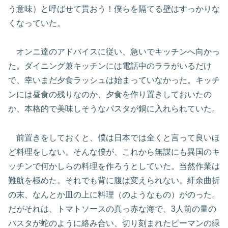
う意味）と呼ばせて貰おう！僕らを隔てる壁はすっかりな
くなっていた。
オンニ達のアドバイスに従い、急いでキッチンへ向かっ
た。ダイニング兼キッチンには電話中のララがいるだけ
で、幸いまだ夕食ラッシュは始まっていなかった。キッチ
ンには昼食の残りなのか、夕食を作り置きしておいたの
か、本格的で美味しそうなパスタが鍋に入れられていた。
前置きをしておくと、僕は日本では全くと言って良いほ
ど料理をしない。そんな僕が、これから無謀にも異国のキ
ッチンで何かしらの料理を作ろうとしていた。当然作業は
難航を極めた。それでも背に腹は変えられない。紆余曲折
の末、なんとか皿の上に料理（のようなもの）がのった。
だがそれは、トマトソースの真っ赤な海で、3人前の量の
パスタが蛇のように絡み合い、切り刻まれたピーマンの緑