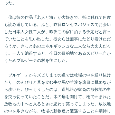
った。
僕は彼の作品『老人と海』が大好きで、折に触れて何度
も読み返している。ふと、昨日ロンセスバジェスでお会い
した日本人女性二人が、昨夜この宿に泊まる予定だと言っ
ていたことを思い出した。彼女らは無事にたどり着けただ
ろうか。きっとあのエネルギッシュな二人なら大丈夫だろ
う。一人で納得すると、今日の目的地であるズビリへ向か
うためブルゲーテの村を後にした。
ブルゲーテからズビリまでの道では牧場の中を通り抜け
たり、のんびりと草を食む牛や馬や羊達を遠目に眺めなが
ら歩いた。びっくりしたのは、巡礼路が家畜の放牧地の中
を突っ切っていたことだ。木の扉を開けて、柵で囲まれた
放牧地の中へと入るときは思わず笑ってしまった。放牧地
の中を歩きながら、牧場の動物達と遭遇することを期待し