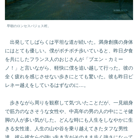
早朝のロンセスバジェス村。
出発してしばらくは平坦な道が続いた。満身創痍の身体
にはとても優しい。僕がボチボチ歩いていると、昨日夕食
を共にしたフランス人のおじさんが「ブエン・カミー
ノ！」と言いながら、軽快に僕を追い越して行った。彼の
全く疲れを感じさせない歩きにとても驚いた。彼も昨日ピ
レネー越えをしているはずなのに…。
歩きながら周りを観察して気づいたことだが、一見細身
で筋力のなさそうな女性や、中高年の男の人の中にこそ健
脚の人が多い気がした。どんな時にも人生をしなやかに生
きる女性達、人生の山や谷を乗り越えてきたタフな男性
達、彼ら彼女らの強い生き方がそのまま歩く強さになって