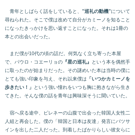
青年としばらく話をしていると、
”巡礼の動機”
について
尋ねられた。そこで僕は改めて自分がカミーノを知ること
になったきっかけを思い返すことになった。それは1冊の
本との出会いだった。
まだ僕が10代の頃の話だ。何気なく立ち寄った本屋
で、パウロ・コエーリョの
『星の巡礼』
という本を偶然手
に取ったのが始まりだった。その謎めいた本は当時の僕に
とても強い印象を与え、それ以来僕は
「いつかカミーノを
歩きたい！」
という強い憧れをいつも胸に抱きながら生き
てきた。そんな僕の話を青年は興味深そうに聞いていた。
宿へ戻る途中、ピレネーの山腹で出会った韓国人女性二
人組と再会した。僕の「韓国と日本は友達」発言にバツサ
インを出した二人だった。到着したばかりらしい彼女らに