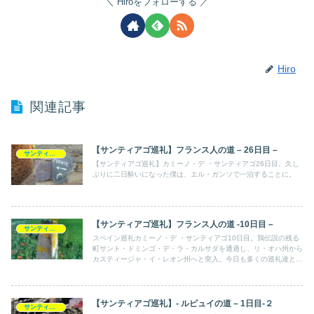
Hiroをフォローする
Hiro
関連記事
【サンティアゴ巡礼】フランス人の道 – 26日目 –
サンティアゴ巡礼記
【サンティアゴ巡礼】カミーノ・デ ・サンティアゴ26日目。久し
ぶりに二日酔いになった僕は、エル・ガンソで一泊することに。
【サンティアゴ巡礼】フランス人の道 -10日目 –
サンティアゴ巡礼記
スペイン巡礼カミーノ・デ ・サンティアゴ10日目。鶏伝説の残る
町サント・ドミンゴ・デ・ラ・カルサダを通過し、リ・オハ州から
カスティージャ・イ・レオン州へと突入。今日も多くの巡礼達との
出会いがあった。星と羊飼いには一体どのような関係があるのだろ
う。
【サンティアゴ巡礼】- ルピュイの道 – 1日目-２
サンティアゴ巡礼記