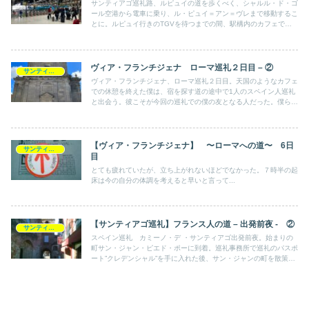
サンティアゴ巡礼路、ルピュイの道を歩くべく、シャルル・ド・ゴ
ール空港から電車に乗り、ル・ピュイ＝アン＝ヴレまで移動するこ
とに。ルピュイ行きのTGVを待つまでの間、駅構内のカフェで一
休み。そこで見えたフランスとカフェと道ゆく人々の姿。
ヴィア・フランチジェナ ローマ巡礼２日目 – ②
サンティアゴ巡礼記
ヴィア・フランチジェナ、ローマ巡礼２日目。天国のようなカフェ
での休憩を終えた僕は、宿を探す道の途中で1人のスペイン人巡礼
と出会う。彼こそが今回の巡礼での僕の友となる人だった。僕らは
イタリアのビールで乾杯すると、互いのことについて語り始めた。
【ヴィア・フランチジェナ】 〜ローマへの道〜 6日
サンティアゴ巡礼記
目
とても疲れていたが、立ち上がれないほどでなかった。７時半の起
床は今の自分の体調を考えると早いと言って...
【サンティアゴ巡礼】フランス人の道 – 出発前夜 - ②
サンティアゴ巡礼記
スペイン巡礼 カミーノ・デ ・サンティアゴ出発前夜。始まりの
町サン・ジャン・ピエド・ポーに到着。巡礼事務所で巡礼のパスポ
ート”クレデンシャル”を手に入れた後、サン・ジャンの町を散策し
た。