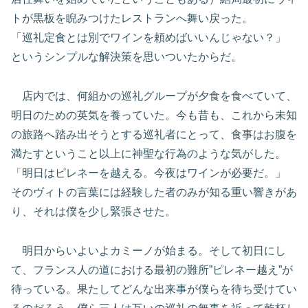
トが黒板を睨みつけたレストランへ舞い戻った。
「巡礼定食とは別でワインを頼めばいいんじゃない？」
というシンプルな解決策を思いついたからだ。
店内では、何組かの巡礼グループが夕食を食べていて、
明日のための英気を養っていた。今も昔も、これから未知
の旅路へ踏み出そうとする巡礼者にとって、食事はお腹を
満たすということ以上に神聖な行為のような気がした。
「明日はピレネーを越える。今夜はワインが必要だ。」
そのヴィトの言葉には経験した者のみが知る重い響きがあ
り、それは僕を少し緊張させた。
明日からいよいよカミーノが始まる。そして初日にし
て、フランス人の道における最初の難所”ピレネー越え”が
待っている。果たしてどんな出来事が僕らを待ち受けてい