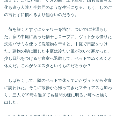
加えて、これから約一ヶ月の間、上下左右、国も言葉も文
化も違う人達と半共同のような生活になる。もう、しのご
の言わずに慣れるより他ないのだろう。
荷を解くとすぐにシャワーを浴び、ついでに洗濯もし
た。宿の中庭にあった物干しロープに、ヴィトから借りた
洗濯バサミを使って洗濯物を干すと、中庭で日記をつけ
た。建物の影に面した中庭は冷たい風が吹いて寒かった。
少し日記をつけると寝室へ退散して、ベッドでぬくぬくと
休んだ。これがシエスタというものだろうか？
しばらくして、隣のベッドで休んでいたヴィトから夕食
に誘われた。そこに散歩から帰ってきたマティアスも加わ
り、三人で19時を過ぎても昼間の様に明るい町へと繰り
出した。