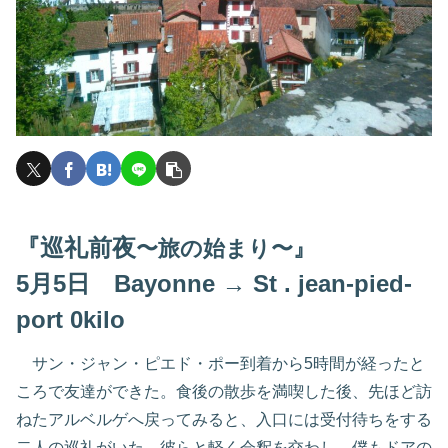
『巡礼前夜
〜旅の始まり〜』
5月5日 Bayonne → St . jean-pied-
port 0kilo
サン・ジャン・ピエド・ポー到着から5時間が経ったと
ころで友達ができた。食後の散歩を満喫した後、先ほど訪
ねたアルベルゲへ戻ってみると、入口には受付待ちをする
二人の巡礼がいた。彼らと軽く会釈を交わし、僕もドアの