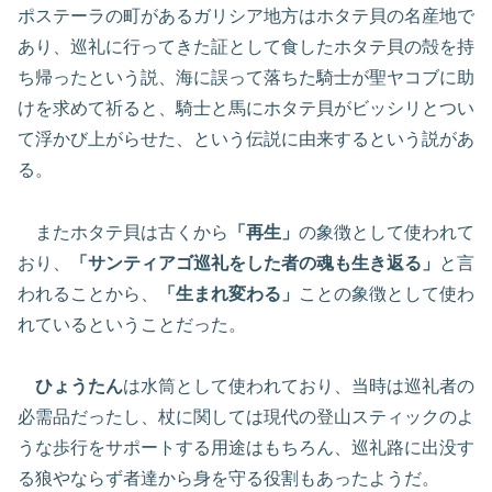
ポステーラの町があるガリシア地方はホタテ貝の名産地で
あり、巡礼に行ってきた証として食したホタテ貝の殻を持
ち帰ったという説、海に誤って落ちた騎士が聖ヤコブに助
けを求めて祈ると、騎士と馬にホタテ貝がビッシリとつい
て浮かび上がらせた、という伝説に由来するという説があ
る。
またホタテ貝は古くから
「再生」
の象徴として使われて
おり、
「サンティアゴ巡礼をした者の魂も生き返る」
と言
われることから、
「生まれ変わる」
ことの象徴として使わ
れているということだった。
ひょうたん
は水筒として使われており、当時は巡礼者の
必需品だったし、杖に関しては現代の登山スティックのよ
うな歩行をサポートする用途はもちろん、巡礼路に出没す
る狼やならず者達から身を守る役割もあったようだ。