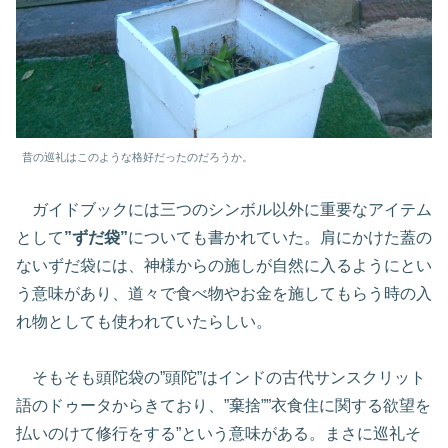
昔の巡礼はこのような格好だったのだろうか。
ガイドブックには三つのシンボル以外に重要なアイテム
として
”ずだ袋”
についても書かれていた。肩にかけた蓋の
ないずだ袋には、神様からの施しが自然に入るようにとい
う意味があり、道々で食べ物やお金を施してもらう時の入
れ物としても使われていたらしい。
そもそも頭陀袋の”頭陀”はインドの古代サンスクリット
語のドゥータからきており、”棄捨””衣食住に関する欲望を
払いのけて修行をする”という意味がある。まさに巡礼そ