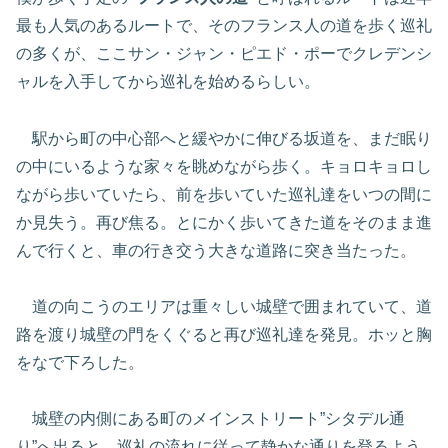
最も人気のあるルートで、そのフランス人の道を歩く巡礼
の多くが、ここサン・ジャン・ピエド・ポーでクレデンシ
ャルを入手してから巡礼を始めるらしい。
駅から町の中心部へと緩やかに伸びる坂道を、まだ眠り
の中にいるような家々を眺めながら歩く。キョロキョロし
ながら歩いていたら、前を歩いていた巡礼達をいつの間に
か見失う。再び焦る。とにかく歩いてきた道をそのまま進
んで行くと、車の行き交う大きな道路に突き当たった。
道の向こうのエリアは重々しい城壁で囲まれていて、道
路を渡り城壁の門をくぐると再び巡礼達を発見。ホッと胸
をなで下ろした。
城壁の内側にある町のメインストリート”シタデル通
り”へ出ると、巡礼の流れに従って静かな通りを登るよう