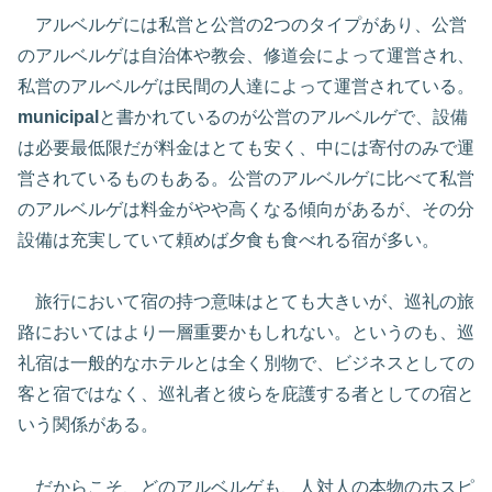
アルベルゲには私営と公営の2つのタイプがあり、公営
のアルベルゲは自治体や教会、修道会によって運営され、
私営のアルベルゲは民間の人達によって運営されている。
municipal
と書かれているのが公営のアルベルゲで、設備
は必要最低限だが料金はとても安く、中には寄付のみで運
営されているものもある。公営のアルベルゲに比べて私営
のアルベルゲは料金がやや高くなる傾向があるが、その分
設備は充実していて頼めば夕食も食べれる宿が多い。
旅行において宿の持つ意味はとても大きいが、巡礼の旅
路においてはより一層重要かもしれない。というのも、巡
礼宿は一般的なホテルとは全く別物で、ビジネスとしての
客と宿ではなく、巡礼者と彼らを庇護する者としての宿と
いう関係がある。
だからこそ、どのアルベルゲも、人対人の本物のホスピ