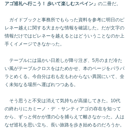
アゴ巡礼へ行こう！ 歩いて楽しむスペイン」
の二冊だ。
ガイドブックと事務所でもらった資料を参考に明日のピ
レネー越えに関する大まかな情報を確認した。だが文字の
情報だけではピレネーを越えるとはどういうことなのか上
手くイメージできなかった。
テーブルには温かい日差しが降り注ぎ、5月のまだ冷た
い風がテーブルクロスをはためかせ、本のページをパラパ
ラとめくる。今自分は右も左もわからない異国にいて、全
く未知なる場所へ運ばれつつある。
そう思うと不安は消えて気持ちが高揚してきた。10代
の終わりにカミーノ・デ ・サンティアゴの存在を知って
から、ずっと何かが僕の心を捕らえて離さなかった。人は
なぜ巡礼を思い立ち、長い旅路を歩き始めるのだろうか。