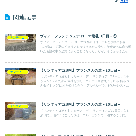
Hiro
関連記事
ヴィア・フランチジェナ ローマ巡礼 3日目 – ①
サンティアゴ巡礼記
ヴィア・フランチジェナ ローマ巡礼 3日目。ホセと別れて歩き出
した僕は、初夏のイタリアを歩ける幸せに浸り、午後からは自ら招
いた苦難の中を次第に歩くことになった。だが、そこからまたその
こと自体にも幸福を見出すことになる。
【サンティアゴ巡礼】フランス人の道 – 23日目 –
サンティアゴ巡礼記
【サンティアゴ巡礼】カミーノ・デ ・サンティアゴ23日目。今日
もスペインの灼熱の大地を歩く。カミーノが教えてくれる”然るべ
きタイミング”に耳を傾けながら、アルベルゲで、ビジャレス・デ
・オルビゴにあるアルベルゲを目指して歩いた。
【サンティアゴ巡礼】フランス人の道 – 26日目 –
サンティアゴ巡礼記
【サンティアゴ巡礼】カミーノ・デ ・サンティアゴ26日目。久し
ぶりに二日酔いになった僕は、エル・ガンソで一泊することに。