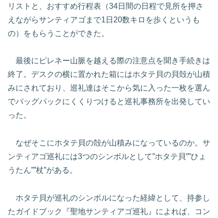
リストと、おすすめ行程表（34日間の日程で見所を押さ
えながらサンティアゴまで1日20数キロを歩くというも
の）をもらうことができた。
最後にピレネー山脈を越える際の注意点を聞き手続きは
終了。デスクの横に置かれた箱にはホタテ貝の貝殻が山積
みにされており、巡礼達はそこから気に入った一枚を選ん
でバッグパックにくくりつけると巡礼事務所を出発してい
った。
なぜそこにホタテ貝の殻が山積みになっているのか。サ
ンティアゴ巡礼には3つのシンボルとして”ホタテ貝””ひょ
うたん””杖”がある。
ホタテ貝が巡礼のシンボルになった経緯として、持参し
たガイドブック『聖地サンティアゴ巡礼』によれば、コン