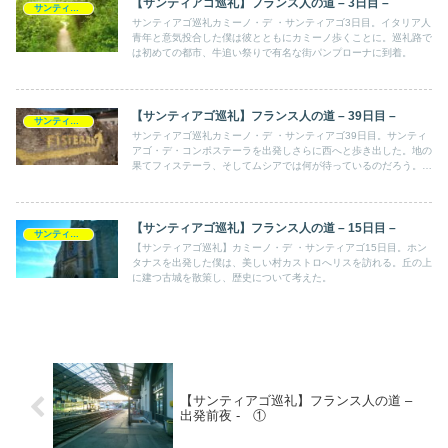
【サンティアゴ巡礼】フランス人の道 – 3日目 –
サンティアゴ巡礼記
サンティアゴ巡礼カミーノ・デ ・サンティアゴ3日目。イタリア人
青年と意気投合した僕は彼とともにカミーノ歩くことに。巡礼路で
は初めての都市、牛追い祭りで有名な街パンプローナに到着。
【サンティアゴ巡礼】フランス人の道 – 39日目 –
サンティアゴ巡礼記
サンティアゴ巡礼カミーノ・デ ・サンティアゴ39日目。サンティ
アゴ・デ・コンポステーラを出発しさらに西へと歩き出した。地の
果てフィステーラ、そしてムシアでは何が待っているのだろう。巡
礼路を再び歩き始めた僕の心には、今までにないある変化が起きて
いた。
【サンティアゴ巡礼】フランス人の道 – 15日目 –
サンティアゴ巡礼記
【サンティアゴ巡礼】カミーノ・デ ・サンティアゴ15日目。ホン
タナスを出発した僕は、美しい村カストロへリスを訪れる。丘の上
に建つ古城を散策し、歴史について考えた。
【サンティアゴ巡礼】フランス人の道 –
出発前夜 - ①