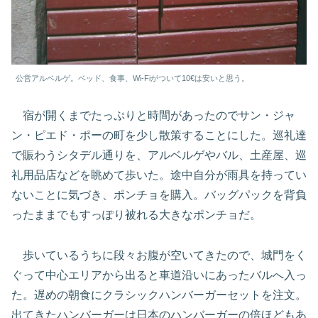
公営アルベルゲ。ベッド、食事、Wi-Fiがついて10€は安いと思う。
宿が開くまでたっぷりと時間があったのでサン・ジャ
ン・ピエド・ポーの町を少し散策することにした。巡礼達
で賑わうシタデル通りを、アルベルゲやバル、土産屋、巡
礼用品店などを眺めて歩いた。途中自分が雨具を持ってい
ないことに気づき、ポンチョを購入。バッグパックを背負
ったままでもすっぽり被れる大きなポンチョだ。
歩いているうちに段々お腹が空いてきたので、城門をく
ぐって中心エリアから出ると車道沿いにあったバルへ入っ
た。遅めの朝食にクラシックハンバーガーセットを注文。
出てきたハンバーガーは日本のハンバーガーの倍ほどもあ