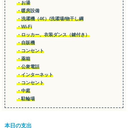
・お湯
・暖房
設備
・洗濯機（4€）/洗濯場/物干し綱
・Wi-Fi
・ロッカー、衣装ダンス（鍵付き）
・自販機
・コンセント
・薬箱
・公衆電話
・インターネット
・コンセント
・中庭
・駐輪場
本日の支出