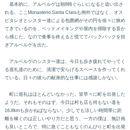
基本的に、アルベルゲは朝8時ぐらいになると追い出さ
れる。ここMonasterio.Santa Claraも例外ではなく、オス
ピタレオとシスター達による包囲網がその円を徐々に狭め
てきているのを、ベッドメイキングや屋内を掃除する音か
ら感じた。なので食事を終えると慌ててバックパックを担
ぎアルベルゲを出た。
アルベルゲのシスター達は、今日も歩き疲れてやってく
る巡礼達のために、清潔で安らげるスペースを作ってくれ
ている。日々の彼らの献身的な仕事には感謝しかない。
町に巡礼はほとんどいなかった。皆早々に町を出発した
ようだ。それもそのはず、今日は村も店も何もない道を
16.8kmも歩かねばならない。少しでも涼しい時間帯に距
離を稼ぐのは正しいやり方だと思う。一方の僕は、無計画
も良いところで、特に急ぐこともなくのんびりと町を出発