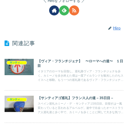
Hiroをフォローする
Hiro
関連記事
【ヴィア・フランチジェナ】 〜ローマへの道〜 １日
サンティアゴ巡礼記
目
イタリアのローマを目指し、巡礼路ヴィア・フランチジェナを歩
く。カミーノを歩き終えた僕は一度アイルランドを観光したのちス
イスへと移動。もう一つの巡礼路であるヴィア・フランチジェナを
歩くためである。洗練された国スイスにハッとさせられ、物価の高
さに驚く。
【サンティアゴ巡礼】フランス人の道 – 35日目 –
サンティアゴ巡礼記
スペイン巡礼カミーノ・デ ・サンティアゴ35日目。目指すは一風
変わっていると言われるアルベルゲ。途中で出会ったオーストラリ
ア人巡礼達と歩く中で、カミーノを歩くことに関して大きな気づき
を得ることになる。