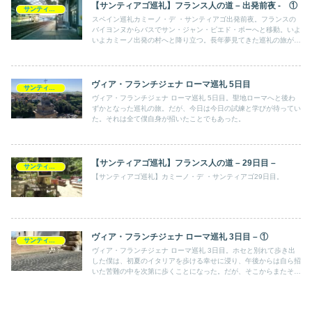
【サンティアゴ巡礼】フランス人の道 – 出発前夜 - ①
サンティアゴ巡礼記
スペイン巡礼カミーノ・デ ・サンティアゴ出発前夜。フランスの
バイヨンヌからバスでサン・ジャン・ピエド・ポーへと移動。いよ
いよカミーノ出発の村へと降り立つ。長年夢見てきた巡礼の旅が今
始まろうとしていた。
ヴィア・フランチジェナ ローマ巡礼 5日目
サンティアゴ巡礼記
ヴィア・フランチジェナ ローマ巡礼 5日目。聖地ローマへと後わ
ずかとなった巡礼の旅。だが、今日は今日の試練と学びが待ってい
た。それは全て僕自身が招いたことでもあった。
【サンティアゴ巡礼】フランス人の道 – 29日目 –
サンティアゴ巡礼記
【サンティアゴ巡礼】カミーノ・デ ・サンティアゴ29日目。
ヴィア・フランチジェナ ローマ巡礼 3日目 – ①
サンティアゴ巡礼記
ヴィア・フランチジェナ ローマ巡礼 3日目。ホセと別れて歩き出
した僕は、初夏のイタリアを歩ける幸せに浸り、午後からは自ら招
いた苦難の中を次第に歩くことになった。だが、そこからまたその
こと自体にも幸福を見出すことになる。