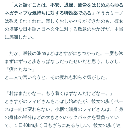
「人と話すことは、不安、退屈、疲労をはじめあらゆる
ネガティブな気持ちに対する特効薬である」
そうカミーノ
は教えてれくれた。楽しくおしゃべりができたのも、彼女
の堪能な日本語と日本文化に対する敬意のおかげだ。本当
に感謝したい。
だが、最後の3kmほどはさすがにきつかった。一度も休
まずにずっと歩きっぱなしだったせいだと思う。しかし、
「疲れたね〜」
と二人で言い合うと、その疲れも和らぐ気がした。
「村はまだかなー。もう着くはずなんだけどなー。」
とさすがのフィビさんもこぼし始めたが、彼女の歩くペー
スは一向に変わらない。小柄で細身のフィビさんは、自身
の身体の半分ほどの大きさのバックパックを背負ってい
て、１日40km歩く日もざらにあるらしい。彼女の歩く速