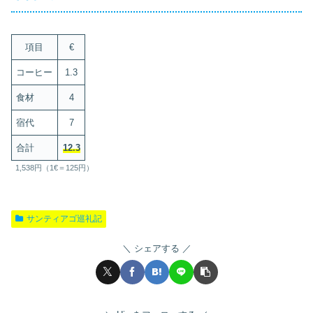
項目
€
コーヒー
1.3
食材
4
宿代
7
合計
12.3
1,538円（1€＝125円）
サンティアゴ巡礼記
シェアする